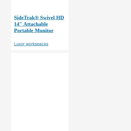
SideTrak® Swivel HD
14″ Attachable
Portable Monitor
Luxor workspaces