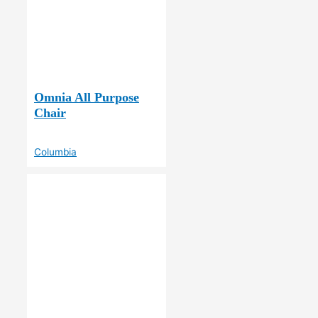
Omnia All Purpose
Chair
Columbia