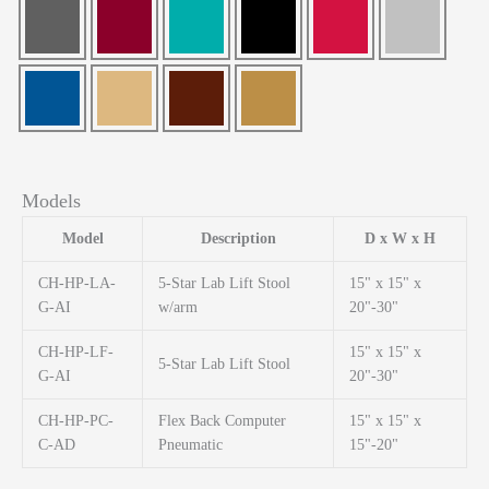
Models
Model
Description
D x W x H
CH-HP-LA-
5-Star Lab Lift Stool
15" x 15" x
G-AI
w/arm
20"-30"
CH-HP-LF-
15" x 15" x
5-Star Lab Lift Stool
G-AI
20"-30"
CH-HP-PC-
Flex Back Computer
15" x 15" x
C-AD
Pneumatic
15"-20"