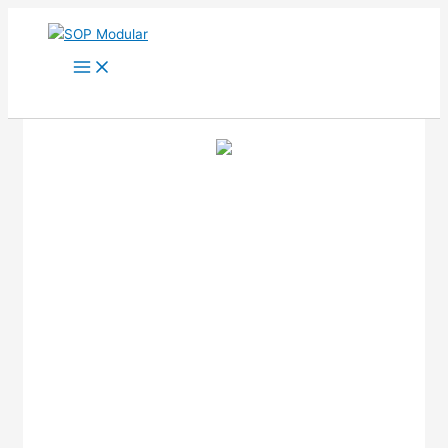
Ir
al
contenido