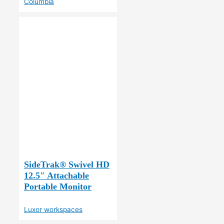
Columbia
SideTrak® Swivel HD
12.5″ Attachable
Portable Monitor
Luxor workspaces