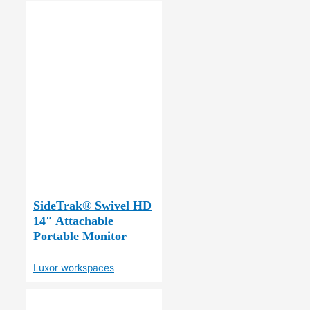
SideTrak® Swivel HD
14″ Attachable
Portable Monitor
Luxor workspaces